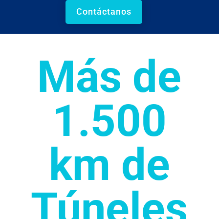
Contáctanos
Más de
1.500
km de
Túneles