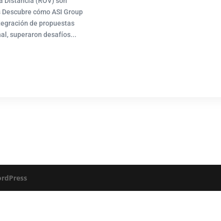
a Distancia (ROV) son
s Descubre cómo ASI Group
ntegración de propuestas
al, superaron desafíos...
rdPress