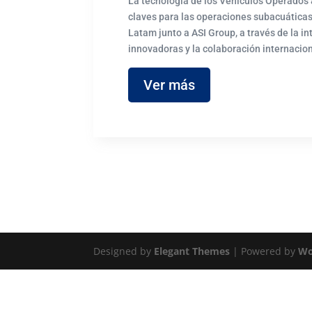
La tecnología de los Vehículos Operados 
claves para las operaciones subacuática
Latam junto a ASI Group, a través de la i
innovadoras y la colaboración internacion
Ver más
Designed by
Elegant Themes
| Powered by
Wo