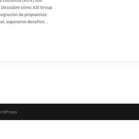
a Distancia (ROV) son
s Descubre cómo ASI Group
ntegración de propuestas
al, superaron desafíos...
rdPress