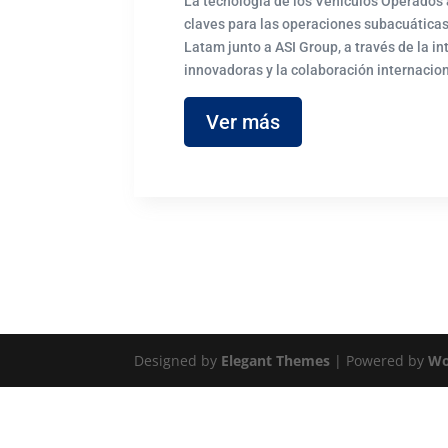
La tecnología de los Vehículos Operados 
claves para las operaciones subacuática
Latam junto a ASI Group, a través de la i
innovadoras y la colaboración internacion
Ver más
Designed by
Elegant Themes
| Powered by
Wo